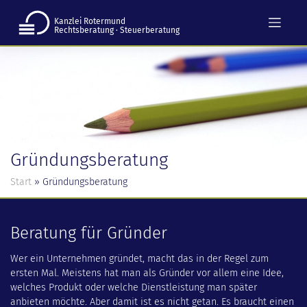
Zum
Inhalt
Kanzlei Rotermund
springen
Rechtsberatung · Steuerberatung
Gründungsberatung
Start
»
Gründungsberatung
Beratung für Gründer
Wer ein Unternehmen gründet, macht das in der Regel zum
ersten Mal. Meistens hat man als Gründer vor allem eine Idee,
welches Produkt oder welche Dienst­leistung man später
anbieten möchte. Aber damit ist es nicht getan. Es braucht einen